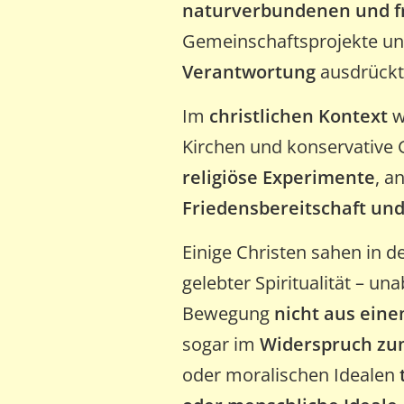
naturverbundenen und fr
Gemeinschaftsprojekte und
Verantwortung
ausdrückt
Im
christlichen Kontext
w
Kirchen und konservative
religiöse Experimente
, a
Friedensbereitschaft und
Einige Christen sahen in d
gelebter Spiritualität – u
Bewegung
nicht aus ein
sogar im
Widerspruch zu
oder moralischen Idealen