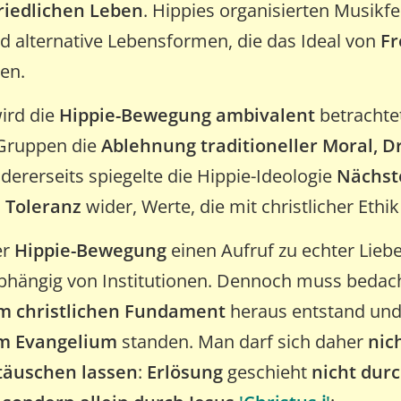
iedlichen Leben
. Hippies organisierten Musikfes
 alternative Lebensformen, die das Ideal von
Fr
en.
ird die
Hippie-Bewegung
ambivalent
betrachtet
 Gruppen die
Ablehnung traditioneller Moral, 
ndererseits spiegelte die Hippie-Ideologie
Nächst
 Toleranz
wider, Werte, die mit christlicher Eth
er
Hippie-Bewegung
einen Aufruf zu echter Lieb
nabhängig von Institutionen. Dennoch muss bedac
em christlichen Fundament
heraus entstand und
m Evangelium
standen. Man darf sich daher
nic
täuschen lassen
:
Erlösung
geschieht
nicht durc