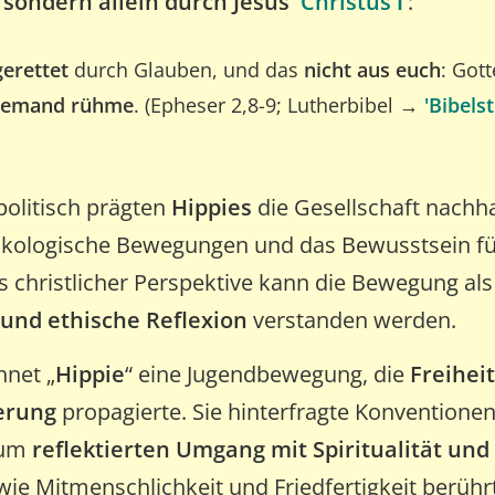
 sondern allein durch Jesus
'Christus ℹ️'
:
gerettet
durch Glauben, und das
nicht aus euch
: Gott
t jemand rühme
. (Epheser 2,8-9; Lutherbibel →
'Bibel
 politisch prägten
Hippies
die Gesellschaft nachha
ökologische Bewegungen und das Bewusstsein für
us christlicher Perspektive kann die Bewegung al
und ethische Reflexion
verstanden werden.
net „
Hippie
“ eine Jugendbewegung, die
Freihei
erung
propagierte. Sie hinterfragte Konventionen
zum
reflektierten Umgang mit Spiritualität un
 wie Mitmenschlichkeit und Friedfertigkeit berührt