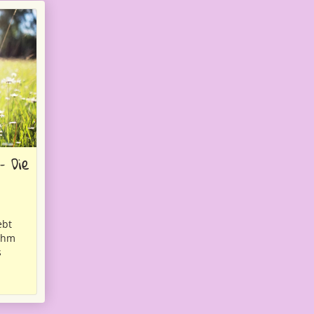
– Die
ebt
 ihm
s