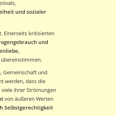
tivals,
eiheit und sozialer
. Einerseits kritisierten
Drogengebrauch und
enliebe,
ik übereinstimmen.
e, Gemeinschaft und
ht werden, dass die
 viele ihrer Strömungen
ht
von äußeren Werten
h Selbstgerechtigkeit