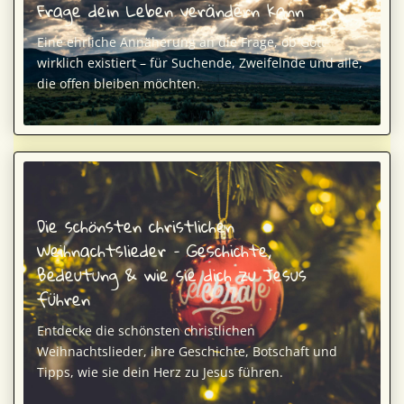
Frage dein Leben verändern kann
Eine ehrliche Annäherung an die Frage, ob Gott
wirklich existiert – für Suchende, Zweifelnde und alle,
die offen bleiben möchten.
Die schönsten christlichen
Weihnachtslieder – Geschichte,
Bedeutung & wie sie dich zu Jesus
führen
Entdecke die schönsten christlichen
Weihnachtslieder, ihre Geschichte, Botschaft und
Tipps, wie sie dein Herz zu Jesus führen.