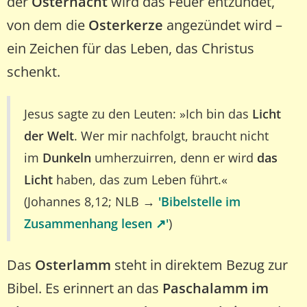
der
Osternacht
wird das Feuer entzündet,
von dem die
Osterkerze
angezündet wird –
ein Zeichen für das Leben, das Christus
schenkt.
Jesus sagte zu den Leuten: »Ich bin das
Licht
der Welt
. Wer mir nachfolgt, braucht nicht
im
Dunkeln
umherzuirren, denn er wird
das
Licht
haben, das zum Leben führt.«
(Johannes 8,12; NLB →
'Bibelstelle im
Zusammenhang lesen ↗️'
)
Das
Osterlamm
steht in direktem Bezug zur
Bibel. Es erinnert an das
Paschalamm im