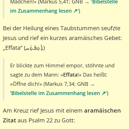
Mädchen!« (Markus 5,41; GNB →
'Bibelstelle
im Zusammenhang lesen ↗️'
)
Bei der Heilung eines Taubstummen seufzte
Jesus und rief ein kurzes aramäisches Gebet:
„Effata“ (ܐܶܬ݂ܦܰܬ݂ܰܚ)
Er blickte zum Himmel empor, stöhnte und
sagte zu dem Mann: »
Effata
!« Das heißt:
»Öffne dich!« (Markus 7,34; GNB →
'Bibelstelle im Zusammenhang lesen ↗️'
)
Am Kreuz rief Jesus mit einem
aramäischen
Zitat
aus Psalm 22 zu Gott: